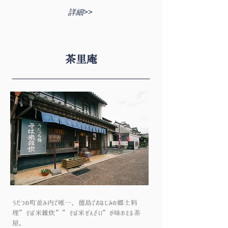
詳細>>
茶里庵
うだつの町並み内で唯一、徳島でおなじみの郷土料
理”そば米雑炊””そば米ぜんざい”が味わえる茶
屋。