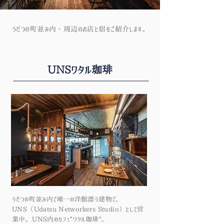
うだつの町並み内・周辺のお店と宿をご紹介します。
UNSワタル珈琲
うだつの町並み内で唯一の洋館漂う建物で、
UNS（Udatsu Networkers Studio）として営
業中。UNS内のカフェ"ワタル珈琲"。