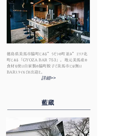
徳島県美馬市脇町にある”うだつの町並み”エリア北
町にある「GYOZA BAR 753」。
地元美馬産の
食材を使い自家製の脇町餃子で美馬市には無い
BARスタイルでお出迎え。
詳細>>
藍蔵