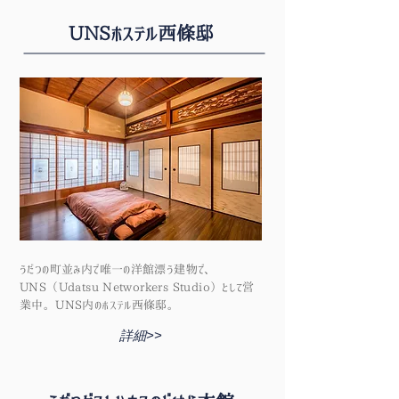
UNSホステル西條邸
うだつの町並み内で唯一の洋館漂う建物で、
UNS（Udatsu Networkers Studio）として営
業中。UNS内のホステル西條邸。
詳細>>